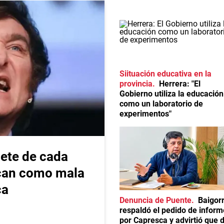
Siituación educativa en la
provincia
Herrera: "El
Gobierno utiliza la educación
como un laboratorio de
experimentos"
iete de cada
ican como mala
ca
Denuncia de Puente
Baigorr
respaldó el pedido de infor
por Capresca y advirtió que 