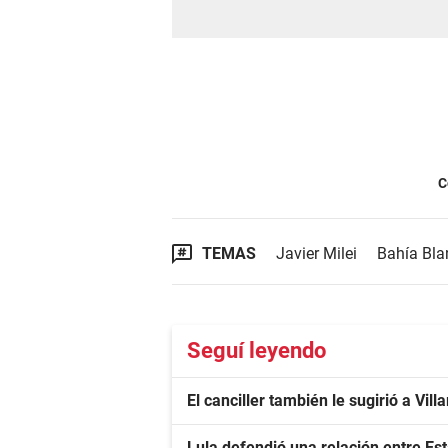
C
TEMAS
Javier Milei
Bahía Bla
Seguí leyendo
El canciller también le sugirió a Vil
Lula defendió una relación entre Est