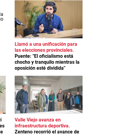
Llamó a una unificación para
las elecciones provinciales
Puente: "El oficialismo está
chocho y tranquilo mientras la
oposición esté dividida"
í
Valle Viejo avanza en
mes
infraestructura deportiva
de
Zenteno recorrió el avance de