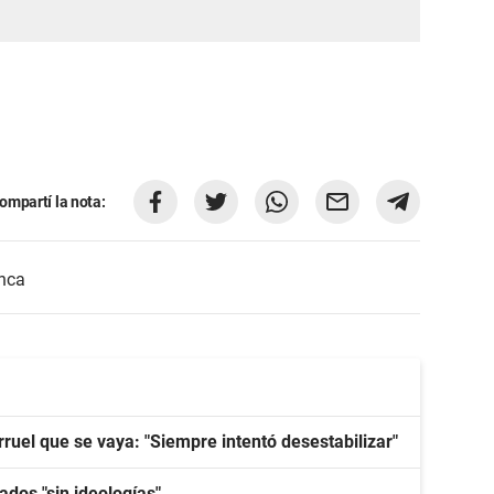
ompartí la nota:
nca
larruel que se vaya: "Siempre intentó desestabilizar"
ados "sin ideologías"