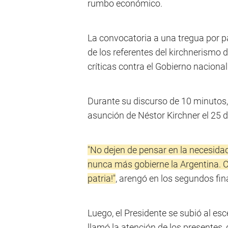
rumbo económico.
La convocatoria a una tregua por pa
de los referentes del kirchnerismo
críticas contra el Gobierno nacional
Durante su discurso de 10 minutos,
asunción de Néstor Kirchner el 25
"No dejen de pensar en la necesida
nunca más gobierne la Argentina. 
patria!"
, arengó en los segundos fin
Luego, el Presidente se subió al esc
llamó la atención de los presentes,