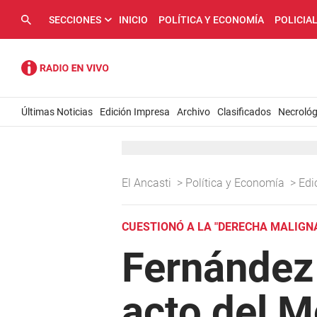
SECCIONES
INICIO
POLÍTICA Y ECONOMÍA
POLICIA
Últimas Noticias
Edición Impresa
Archivo
Clasificados
Necrológ
El Ancasti
>
Política y Economía
>
Edi
CUESTIONÓ A LA "DERECHA MALIGN
Fernández 
acto del M