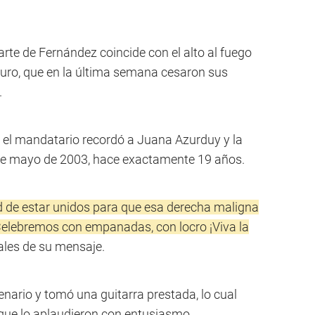
rte de Fernández coincide con el alto al fuego
 duro, que en la última semana cesaron sus
.
 el mandatario recordó a Juana Azurduy y la
 de mayo de 2003, hace exactamente 19 años.
d de estar unidos para que esa derecha maligna
Celebremos con empanadas, con locro ¡Viva la
ales de su mensaje.
enario y tomó una guitarra prestada, lo cual
 que lo aplaudieron con entusiasmo.