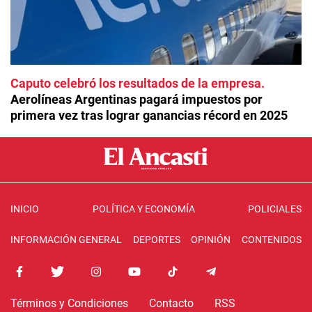
Caputo celebró los resultados de la empresa
Aerolíneas Argentinas pagará impuestos por
primera vez tras lograr ganancias récord en 2025
INICIO
POLÍTICA Y ECONOMÍA
POLICIALES
INFORMACIÓN GENERAL
DEPORTES
OPINIÓN
CONTENIDOS
Términos y Condiciones
Contacto
RSS