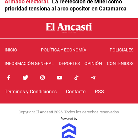
Armado electoral
La reelección de Milei como
prioridad tensiona al arco opositor en Catamarca
INICIO
POLÍTICA Y ECONOMÍA
POLICIALES
INFORMACIÓN GENERAL
DEPORTES
OPINIÓN
CONTENIDOS
Términos y Condiciones
Contacto
RSS
Copyright El Ancasti 2026. Todos los derechos reservados.