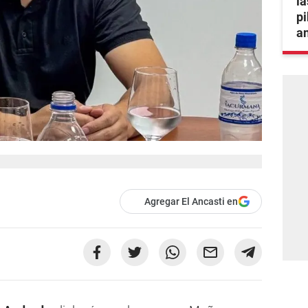
la
pi
an
Agregar El Ancasti en