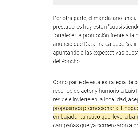
Por otra parte, el mandatario analizó
prestadores hoy están "subsistiendo"
fortalecer la promoción frente a la
anunció que Catamarca debe "salir a 
apuntando a las expectativas puest
del Poncho.
Como parte de esta estrategia de 
reconocido actor y humorista Luis 
reside e invierte en la localidad, a
propusimos promocionar a Tinogasta
embajador turístico que lleve la ba
campañas que ya comenzaron a gra