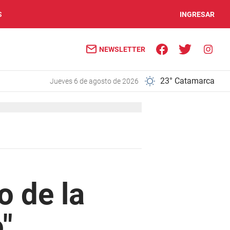
S
INGRESAR
NEWSLETTER
23° Catamarca
jueves 6 de agosto de 2026
o de la
"