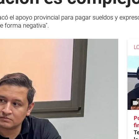
acó el apoyo provincial para pagar sueldos y expres
de forma negativa".
L
Po
fi
T