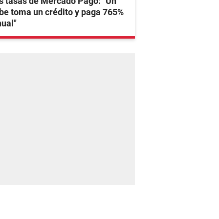
s tasas de Mercado Pago: "Un
be toma un crédito y paga 765%
ual"