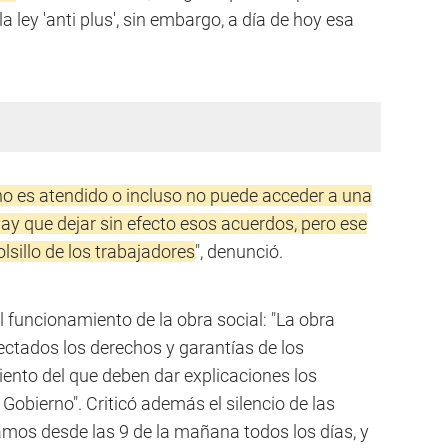
a ley 'anti plus', sin embargo, a día de hoy esa
no es atendido o incluso no puede acceder a una
 hay que dejar sin efecto esos acuerdos, pero ese
olsillo de los trabajadores
", denunció.
 funcionamiento de la obra social: "La obra
ectados los derechos y garantías de los
ento del que deben dar explicaciones los
obierno". Criticó además el silencio de las
amos desde las 9 de la mañana todos los días, y