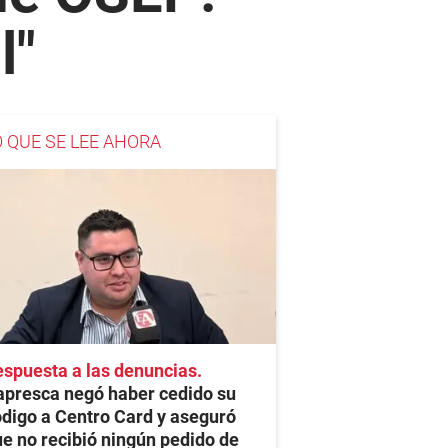
l"
O QUE SE LEE AHORA
spuesta a las denuncias
apresca negó haber cedido su
digo a Centro Card y aseguró
e no recibió ningún pedido de