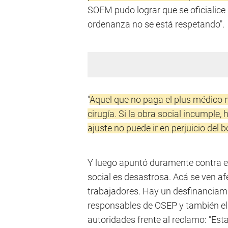
SOEM pudo lograr que se oficialice l
ordenanza no se está respetando".
"
Aquel que no paga el plus médico 
cirugía. Si la obra social incumple,
ajuste no puede ir en perjuicio del b
Y luego apuntó duramente contra el
social es desastrosa. Acá se ven af
trabajadores. Hay un desfinanciami
responsables de OSEP y también el G
autoridades frente al reclamo: "Est