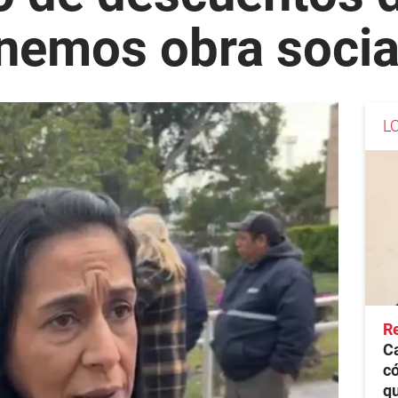
nemos obra socia
L
Re
C
có
qu