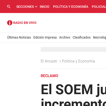
SECCIONES
INICIO
POLÍTICA Y ECONOMÍA
POLICIA
Últimas Noticias
Edición Impresa
Archivo
Clasificados
Necrológ
El Ancasti
>
Política y Economía
RECLAMO
El SOEM ju
increment