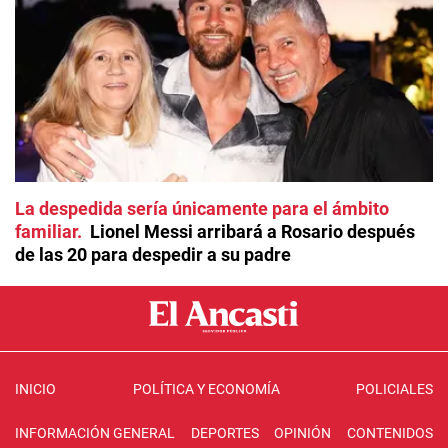
La despedida sería únicamente para el ámbito
familiar
Lionel Messi arribará a Rosario después
de las 20 para despedir a su padre
INICIO
POLÍTICA Y ECONOMÍA
POLICIALES
INFORMACIÓN GENERAL
DEPORTES
OPINIÓN
CONTENIDOS