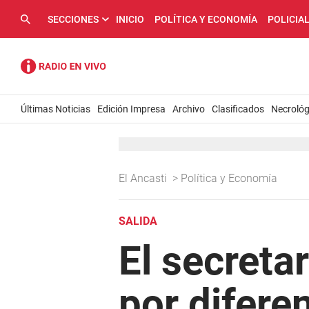
SECCIONES
INICIO
POLÍTICA Y ECONOMÍA
POLICIA
Últimas Noticias
Edición Impresa
Archivo
Clasificados
Necrológ
El Ancasti
>
Política y Economía
SALIDA
El secreta
por difere