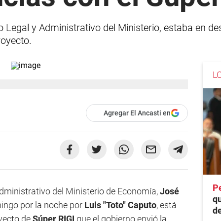
 Legal y Administrativo del Ministerio, estaba en de
royecto.
L
Agregar El Ancasti en
P
Administrativo del Ministerio de Economía,
José
q
mingo por la noche por
Luis "Toto" Caputo
, está
de
oyecto de
Súper RIGI
que el gobierno envió la