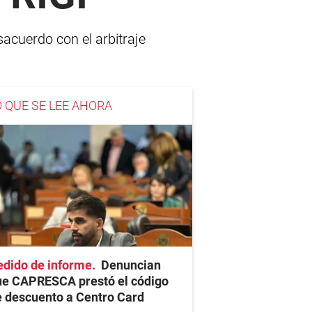
sacuerdo con el arbitraje
O QUE SE LEE AHORA
edido de informe
Denuncian
ue CAPRESCA prestó el código
 descuento a Centro Card