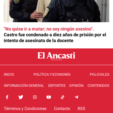
"No quise ir a matar; no soy ningún asesino"
Castro fue condenado a diez años de prisión por el
intento de asesinato de la docente
INICIO
POLÍTICA Y ECONOMÍA
POLICIALES
INFORMACIÓN GENERAL
DEPORTES
OPINIÓN
CONTENIDOS
Términos y Condiciones
Contacto
RSS