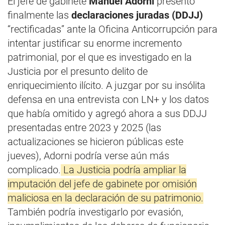
El jefe de gabinete
Manuel Adorni
presentó
finalmente las
declaraciones juradas (DDJJ)
“rectificadas” ante la Oficina Anticorrupción para
intentar justificar su enorme incremento
patrimonial, por el que es investigado en la
Justicia por el presunto delito de
enriquecimiento ilícito. A juzgar por su insólita
defensa en una entrevista con LN+ y los datos
que había omitido y agregó ahora a sus DDJJ
presentadas entre 2023 y 2025 (las
actualizaciones se hicieron públicas este
jueves), Adorni podría verse aún más
complicado.
La Justicia podría ampliar la
imputación del jefe de gabinete por omisión
maliciosa en la declaración de su patrimonio.
También podría investigarlo por evasión,