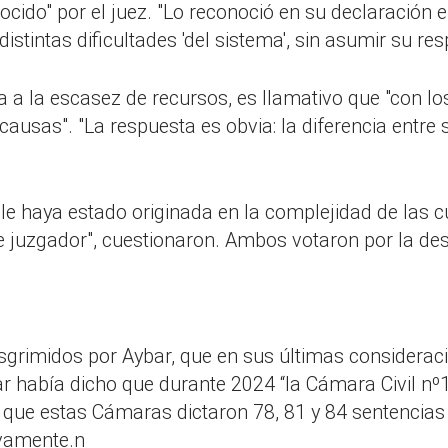
cido" por el juez. "Lo reconoció en su declaración en
istintas dificultades 'del sistema', sin asumir su r
ora a la escasez de recursos, es llamativo que "con
sas". "La respuesta es obvia: la diferencia entre su
e haya estado originada en la complejidad de las cues
 juzgador", cuestionaron. Ambos votaron por la desti
grimidos por Aybar, que en sus últimas consideracio
abía dicho que durante 2024 “la Cámara Civil nº1 d
n que estas Cámaras dictaron 78, 81 y 84 sentencias
ivamente.n