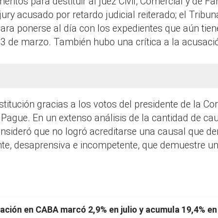
tos para destituir al juez Civil, Comercial y de Fam
jury acusado por retardo judicial reiterado; el Tribu
a ponerse al día con los expedientes que aún tiene 
3 de marzo. También hubo una crítica a la acusación
estitución gracias a los votos del presidente de la Co
 Pague. En un extenso análisis de la cantidad de cau
consideró que no logró acreditarse una causal que
nte, desaprensiva e incompetente, que demuestre u
flación en CABA marcó 2,9% en julio y acumula 19,4% en