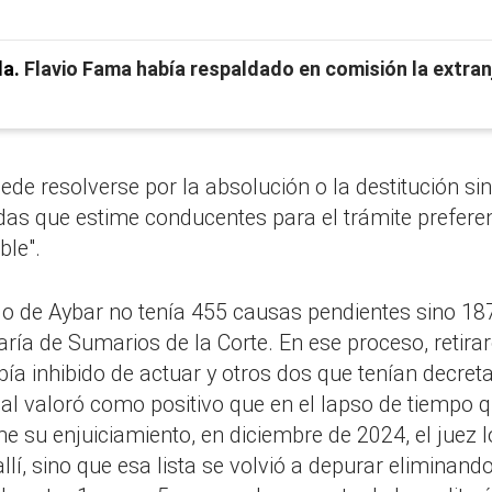
da
Flavio Fama había respaldado en comisión la extran
uede resolverse por la absolución o la destitución s
as que estime conducentes para el trámite preferen
ble".
ado de Aybar no tenía 455 causas pendientes sino 18
taría de Sumarios de la Corte. En ese proceso, retir
bía inhibido de actuar y otros dos que tenían decret
al valoró como positivo que en el lapso de tiempo que
rme su enjuiciamiento, en diciembre de 2024, el juez
llí, sino que esa lista se volvió a depurar elimina