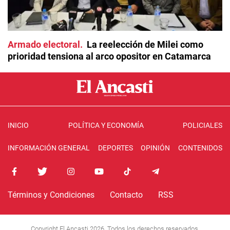
Armado electoral
La reelección de Milei como
prioridad tensiona al arco opositor en Catamarca
INICIO
POLÍTICA Y ECONOMÍA
POLICIALES
INFORMACIÓN GENERAL
DEPORTES
OPINIÓN
CONTENIDOS
Términos y Condiciones
Contacto
RSS
Copyright El Ancasti 2026. Todos los derechos reservados.