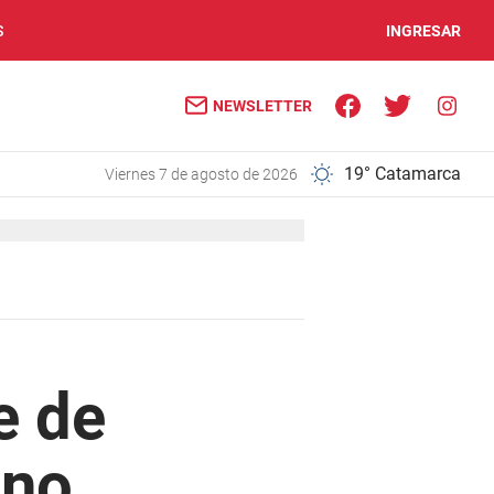
S
INGRESAR
NEWSLETTER
19° Catamarca
viernes 7 de agosto de 2026
e de
ano