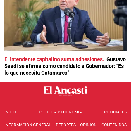
El intendente capitalino suma adhesiones
Gustavo
Saadi se afirma como candidato a Gobernador: "Es
lo que necesita Catamarca"
INICIO
POLÍTICA Y ECONOMÍA
POLICIALES
INFORMACIÓN GENERAL
DEPORTES
OPINIÓN
CONTENIDOS