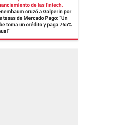
nanciamiento de las fintech
enembaum cruzó a Galperin por
s tasas de Mercado Pago: "Un
be toma un crédito y paga 765%
ual"