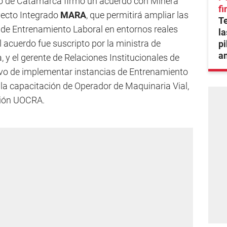
ajo de Catamarca firmó un acuerdo con Minera
fi
yecto Integrado
MARA
, que permitirá ampliar las
T
 de Entrenamiento Laboral en entornos reales
la
El acuerdo fue suscripto por la ministra de
pi
an
, y el gerente de Relaciones Institucionales de
etivo de implementar instancias de Entrenamiento
la capacitación de Operador de Maquinaria Vial,
ción UOCRA.