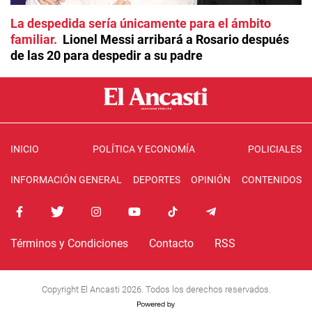
La despedida sería únicamente para el ámbito
familiar
Lionel Messi arribará a Rosario después
de las 20 para despedir a su padre
INICIO
POLÍTICA Y ECONOMÍA
POLICIALES
INFORMACIÓN GENERAL
DEPORTES
OPINIÓN
CONTENIDOS
Términos y Condiciones
Contacto
RSS
Copyright El Ancasti 2026. Todos los derechos reservados.