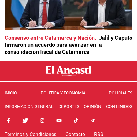
Consenso entre Catamarca y Nación
Jalil y Caputo
firmaron un acuerdo para avanzar en la
consolidación fiscal de Catamarca
INICIO
POLÍTICA Y ECONOMÍA
POLICIALES
INFORMACIÓN GENERAL
DEPORTES
OPINIÓN
CONTENIDOS
Términos y Condiciones
Contacto
RSS