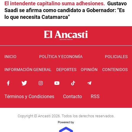
El intendente capitalino suma adhesiones
Gustavo
Saadi se afirma como candidato a Gobernador: "Es
lo que necesita Catamarca"
INICIO
POLÍTICA Y ECONOMÍA
POLICIALES
INFORMACIÓN GENERAL
DEPORTES
OPINIÓN
CONTENIDOS
Términos y Condiciones
Contacto
RSS
Copyright El Ancasti 2026. Todos los derechos reservados.