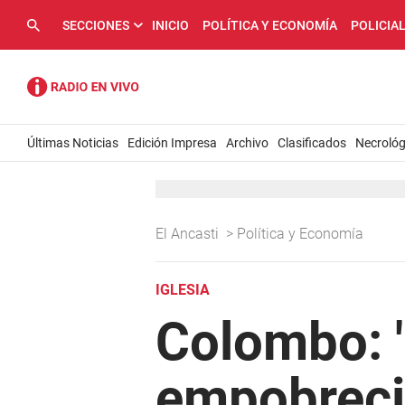
SECCIONES
INICIO
POLÍTICA Y ECONOMÍA
POLICIA
Últimas Noticias
Edición Impresa
Archivo
Clasificados
Necrológ
El Ancasti
>
Política y Economía
IGLESIA
Colombo: "
empobreci