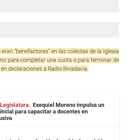
ran “benefactores” en las colectas de la Iglesia
no para completar una cuota o para terminar de
 en declaraciones a Radio Rivadavia.
 Legislatura
Exequiel Moreno impulsa un
ncial para capacitar a docentes en
usiva