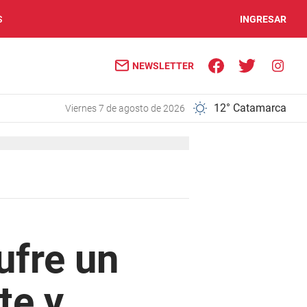
S
INGRESAR
NEWSLETTER
12° Catamarca
viernes 7 de agosto de 2026
ufre un
te y