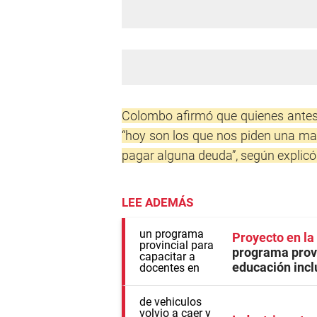
Colombo afirmó que quienes antes e
“hoy son los que nos piden una ma
pagar alguna deuda”, según explicó
LEE ADEMÁS
Proyecto en la
programa provi
educación incl