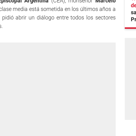
piscopal Argentina
(CEA), monseñor
Marcelo
d
a clase media está sometida en los últimos años a
sa
pidió abrir un diálogo entre todos los sectores
P
s.