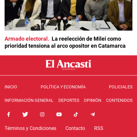
Armado electoral
La reelección de Milei como
prioridad tensiona al arco opositor en Catamarca
INICIO
POLÍTICA Y ECONOMÍA
POLICIALES
INFORMACIÓN GENERAL
DEPORTES
OPINIÓN
CONTENIDOS
Términos y Condiciones
Contacto
RSS