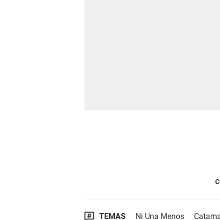
C
TEMAS
Ni Una Menos
Catama