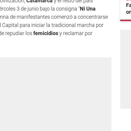
ovilización,
Catamarca
y el resto del país
F
iércoles 3 de junio bajo la consigna "
Ni Una
on
olumna de manifestantes comenzó a concentrarse
 Capital para iniciar la tradicional marcha por
 de repudiar los
femicidios
y reclamar por