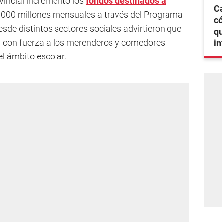
vincial incrementó los
fondos destinados a
C
000 millones mensuales a través del Programa
có
sde distintos sectores sociales advirtieron que
qu
ea con fuerza a los merenderos y comedores
i
el ámbito escolar.