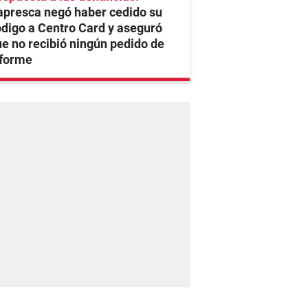
apresca negó haber cedido su
digo a Centro Card y aseguró
e no recibió ningún pedido de
nforme