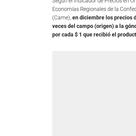
Según el Indicador de Precios en Or
Economías Regionales de la Confe
(Came),
en diciembre los precios 
veces del campo (origen) a la gónd
por cada $ 1 que recibió el produc