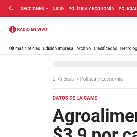
SECCIONES
INICIO
POLÍTICA Y ECONOMÍA
POLICIA
Últimas Noticias
Edición Impresa
Archivo
Clasificados
Necrológ
El Ancasti
>
Política y Economía
DATOS DE LA CAME
Agroalime
$3,9 por c