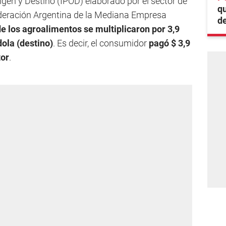
igen y Destino (IPOD) elaborado por el sector de
q
deración Argentina de la Mediana Empresa
de
de los agroalimentos se multiplicaron por 3,9
ola (destino)
. Es decir, el consumidor
pagó $ 3,9
tor
.