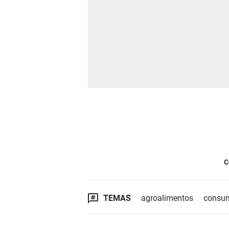
C
TEMAS
agroalimentos
consu