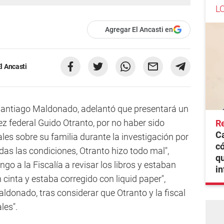
L
Agregar El Ancasti en
l Ancasti
Santiago Maldonado, adelantó que presentará un
juez federal Guido Otranto, por no haber sido
Re
C
ales sobre su familia durante la investigación por
có
adas las condiciones, Otranto hizo todo mal",
qu
o a la Fiscalía a revisar los libros y estaban
i
 cinta y estaba corregido con liquid paper",
donado, tras considerar que Otranto y la fiscal
les".