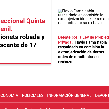
Seccional Quinta
venil
ioneta robada y
Debate por la Ley de Propie
Privada
Flavio Fama había
scente de 17
respaldado en comisión la
extranjerización de tierras
antes de manifestar su
rechazo
 ECONOMÍA
POLICIALES
INFORMACIÓN GENERAL
DEPOR