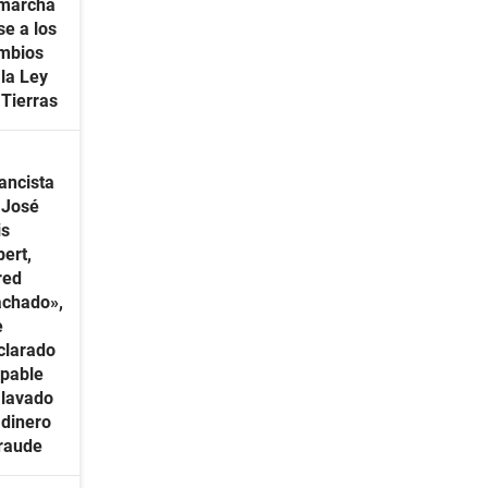
 marcha
se a los
mbios
 la Ley
 Tierras
nancista
 José
is
pert,
red
chado»,
e
clarado
lpable
 lavado
 dinero
fraude