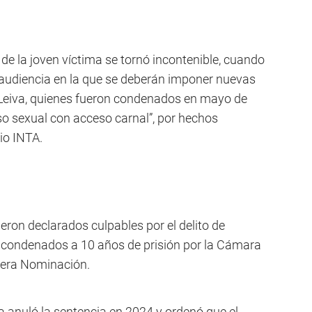
de la joven víctima se tornó incontenible, cuando
 audiencia en la que se deberán imponer nuevas
Leiva, quienes fueron condenados en mayo de
so sexual con acceso carnal”, por hechos
rio INTA.
ron declarados culpables por el delito de
y condenados a 10 años de prisión por la Cámara
mera Nominación.
ia anuló la sentencia en 2024 y ordenó que el