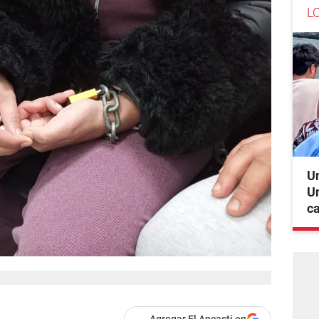
L
Un
Un
c
Agregar El Ancasti en