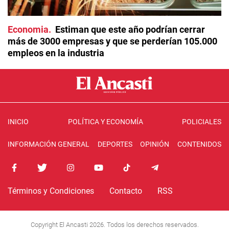
Economia
Estiman que este año podrían cerrar
más de 3000 empresas y que se perderían 105.000
empleos en la industria
INICIO
POLÍTICA Y ECONOMÍA
POLICIALES
INFORMACIÓN GENERAL
DEPORTES
OPINIÓN
CONTENIDOS
Términos y Condiciones
Contacto
RSS
Copyright El Ancasti 2026. Todos los derechos reservados.