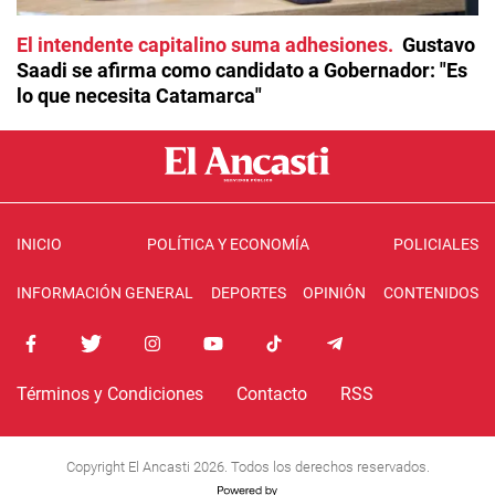
El intendente capitalino suma adhesiones
Gustavo
Saadi se afirma como candidato a Gobernador: "Es
lo que necesita Catamarca"
INICIO
POLÍTICA Y ECONOMÍA
POLICIALES
INFORMACIÓN GENERAL
DEPORTES
OPINIÓN
CONTENIDOS
Términos y Condiciones
Contacto
RSS
Copyright El Ancasti 2026. Todos los derechos reservados.