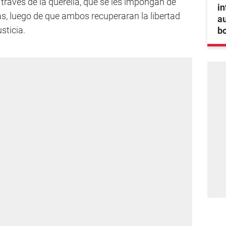
 través de la querella, que se les impongan de
in
s, luego de que ambos recuperaran la libertad
au
sticia.
bo