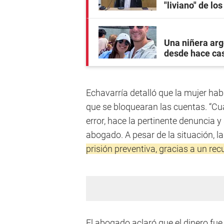
"liviano" de lo
Una niñera arg
desde hace ca
Echavarría detalló que la mujer ha
que se bloquearan las cuentas. “Cu
error, hace la pertinente denuncia y 
abogado. A pesar de la situación, l
prisión preventiva, gracias a un re
El abogado aclaró que el dinero fue 