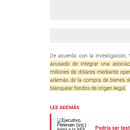
De acuerdo con la investigación, 
acusado de integrar una asociac
millones de dólares mediante ope
además de la compra de bienes d
blanquear fondos de origen ilegal,
LEE ADEMÁS
Podría ser tes