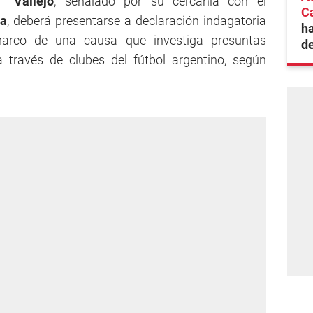
” Vallejo
, señalado por su cercanía con el
Ca
ia
, deberá presentarse a declaración indagatoria
ha
 marco de una causa que investiga presuntas
de
 través de clubes del fútbol argentino, según