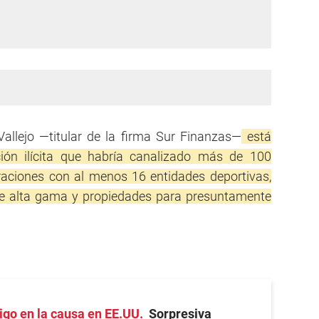
Vallejo —titular de la firma Sur Finanzas—
está
ión ilícita que habría canalizado más de 100
raciones con al menos 16 entidades deportivas,
e alta gama y propiedades para presuntamente
tigo en la causa en EE.UU
Sorpresiva