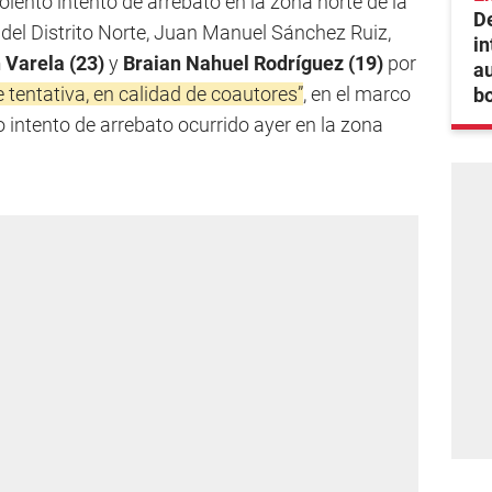
lento intento de arrebato en la zona norte de la
De
8 del Distrito Norte, Juan Manuel Sánchez Ruiz,
in
 Varela (23)
y
Braian Nahuel Rodríguez (19)
por
au
 tentativa, en calidad de coautores”
, en el marco
bo
o intento de arrebato ocurrido ayer en la zona