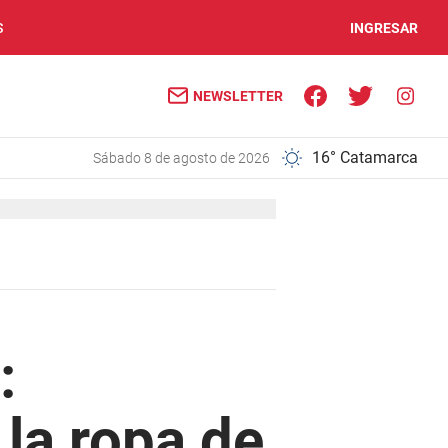
S
INGRESAR
NEWSLETTER
16° Catamarca
sábado 8 de agosto de 2026
:
 la ropa de