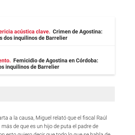
ericia acústica clave
Crimen de Agostina:
s dos inquilinos de Barrelier
ento
Femicidio de Agostina en Córdoba:
s inquilinos de Barrelier
rta a la causa, Miguel relató que el fiscal Raúl
 más de que es un hijo de puta el padre de
Con esto quiero decir que todo lo que se habla de