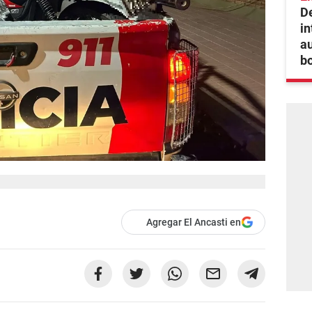
De
in
au
bo
Agregar El Ancasti en