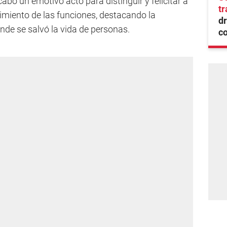
 cabo un emotivo acto para distinguir y felicitar a
tr
imiento de las funciones, destacando la
dr
nde se salvó la vida de personas.
co