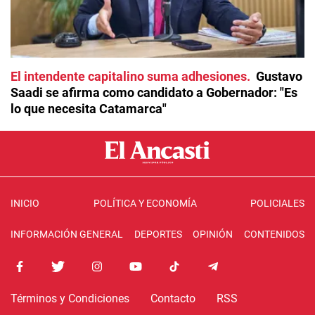
El intendente capitalino suma adhesiones
Gustavo
Saadi se afirma como candidato a Gobernador: "Es
lo que necesita Catamarca"
INICIO
POLÍTICA Y ECONOMÍA
POLICIALES
INFORMACIÓN GENERAL
DEPORTES
OPINIÓN
CONTENIDOS
Términos y Condiciones
Contacto
RSS