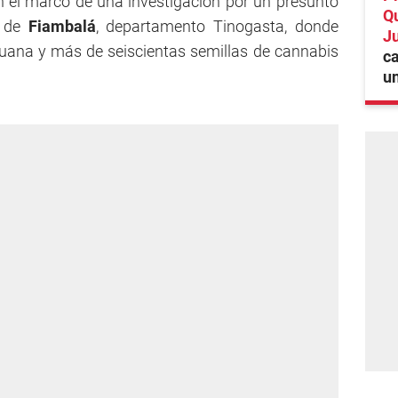
 el marco de una investigación por un presunto
Qu
 de
Fiambalá
, departamento Tinogasta, donde
Ju
uana y más de seiscientas semillas de cannabis
c
un