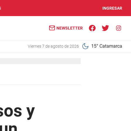
S
INGRESAR
NEWSLETTER
15° Catamarca
viernes 7 de agosto de 2026
sos y
 un