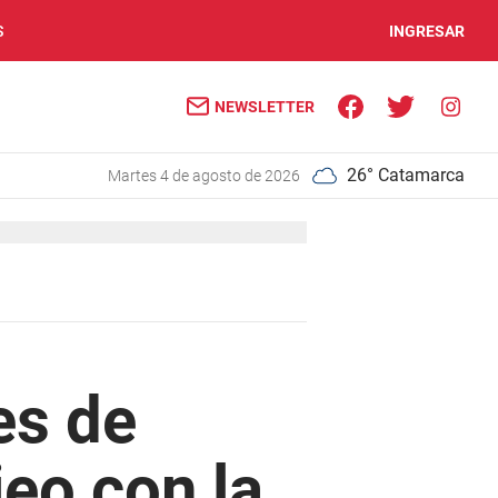
S
INGRESAR
NEWSLETTER
26° Catamarca
martes 4 de agosto de 2026
es de
jeo con la