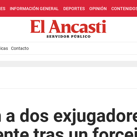
LES
INFORMACIÓN GENERAL
DEPORTES
OPINIÓN
CONTENIDO
icas
Contacto
 a dos exjugador
nte tras un force