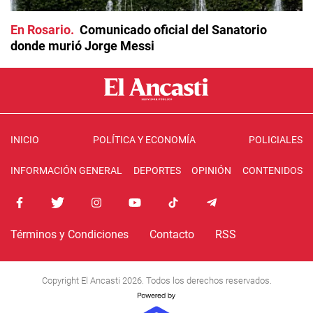
En Rosario
Comunicado oficial del Sanatorio
donde murió Jorge Messi
INICIO
POLÍTICA Y ECONOMÍA
POLICIALES
INFORMACIÓN GENERAL
DEPORTES
OPINIÓN
CONTENIDOS
Términos y Condiciones
Contacto
RSS
Copyright El Ancasti 2026. Todos los derechos reservados.