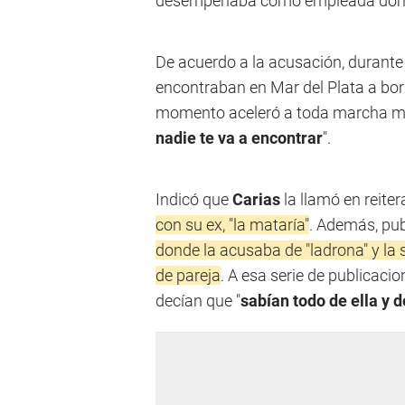
desempeñaba como empleada domést
De acuerdo a la acusación, durante
encontraban en Mar del Plata a bor
momento aceleró a toda marcha mie
nadie te va a encontrar
".
Indicó que
Carias
la llamó en reite
con su ex, "la mataría"
. Además, pub
donde la acusaba de "ladrona" y la
de pareja
. A esa serie de publicacio
decían que "
sabían todo de ella y 