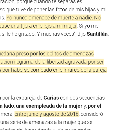
aración, porque cuando te separas es
so que tuve de poner las fotos de mis hijas y mi
as.
Yo nunca amenacé de muerte a nadie. No
use una tijera en el ojo a mi mujer
. Si yo me
 si le he gritado. Y muchas veces", dijo
Santillán
.
uedaría preso por los delitos de amenazas
ación ilegítima de la libertad agravada por ser
 por haberse cometido en el marco de la pareja
da por la expareja de
Carias
con dos secuencias
n lado
,
una exempleada de la mujer
y,
por el
rimera,
entre junio y agosto de 2016
, consideró
ó una serie de amenazas a la mujer que se