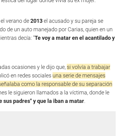
ica del lugar donde vivía su ex mujer.
 el verano de
2013
el acusado y su pareja se
do de un auto manejado por Carias, quien en un
ntras decía: "
Te voy a matar en el acantilado y
radas ocasiones y le dijo que,
si volvía a trabajar
licó en redes sociales
una serie de mensajes
 señalaba como la responsable de su separación
nes le siguieron llamados a la víctima, donde le
de sus padres" y que la iban a matar
.