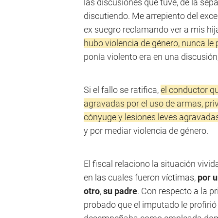
las discusiones que tuve, de la sep
discutiendo. Me arrepiento del exce
ex suegro reclamando ver a mis hij
hubo violencia de género, nunca le p
ponía violento era en una discusión,
Si el fallo se ratifica,
el conductor q
agravadas por el uso de armas, priv
cónyuge y lesiones leves agravadas
y por mediar violencia de género.
El fiscal relaciono la situación vivi
en las cuales fueron víctimas,
por u
otro
,
su padre
. Con respecto a la p
probado que el imputado le profiri