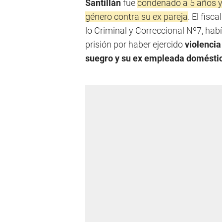
Santillán
fue
condenado a 5 años y 
género contra su ex pareja
. El fisca
lo Criminal y Correccional Nº7, hab
prisión por haber ejercido
violencia
suegro y su ex empleada domésti