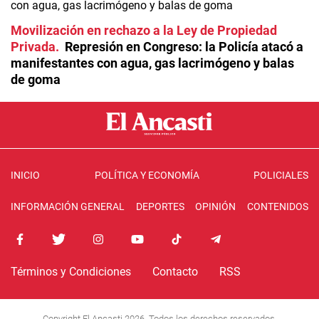
Movilización en rechazo a la Ley de Propiedad
Privada
Represión en Congreso: la Policía atacó a
manifestantes con agua, gas lacrimógeno y balas
de goma
INICIO
POLÍTICA Y ECONOMÍA
POLICIALES
INFORMACIÓN GENERAL
DEPORTES
OPINIÓN
CONTENIDOS
Términos y Condiciones
Contacto
RSS
Copyright El Ancasti 2026. Todos los derechos reservados.