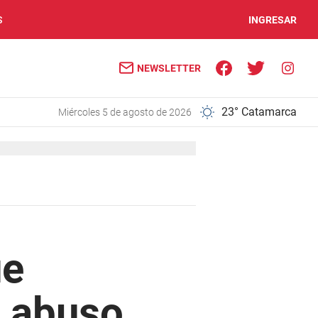
S
INGRESAR
NEWSLETTER
23° Catamarca
miércoles 5 de agosto de 2026
ue
o abuso