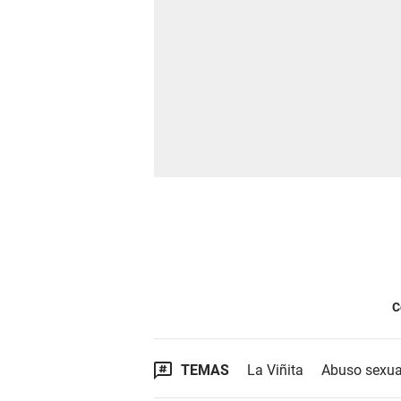
C
TEMAS
La Viñita
Abuso sexua