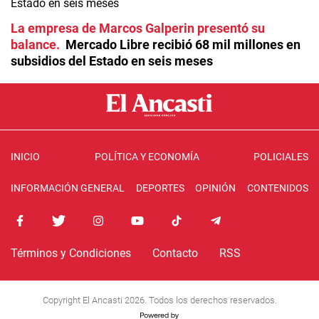
La empresa de Marcos Galperin presentó su
balance
Mercado Libre recibió 68 mil millones en
subsidios del Estado en seis meses
INICIO
POLÍTICA Y ECONOMÍA
POLICIALES
INFORMACIÓN GENERAL
DEPORTES
OPINIÓN
CONTENIDOS
Términos y Condiciones
Contacto
RSS
Copyright El Ancasti 2026. Todos los derechos reservados.