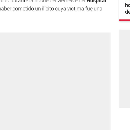
do durante la noche del viernes en el
Hospital
ho
haber cometido un ilícito cuya víctima fue una
de