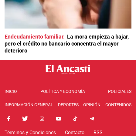
Endeudamiento familiar
La mora empieza a bajar,
pero el crédito no bancario concentra el mayor
deterioro
INICIO
POLÍTICA Y ECONOMÍA
POLICIALES
INFORMACIÓN GENERAL
DEPORTES
OPINIÓN
CONTENIDOS
Términos y Condiciones
Contacto
RSS