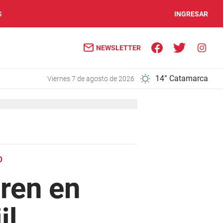
S
INGRESAR
NEWSLETTER
14° Catamarca
viernes 7 de agosto de 2026
O
ren en
il