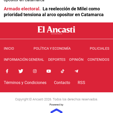
Armado electoral
La reelección de Milei como
prioridad tensiona al arco opositor en Catamarca
INICIO
POLÍTICA Y ECONOMÍA
POLICIALES
INFORMACIÓN GENERAL
DEPORTES
OPINIÓN
CONTENIDOS
Términos y Condiciones
Contacto
RSS
Copyright El Ancasti 2026. Todos los derechos reservados.