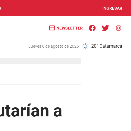
S
INGRESAR
NEWSLETTER
20° Catamarca
jueves 6 de agosto de 2026
utarían a