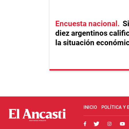
Encuesta nacional
S
diez argentinos calif
la situación económi
INICIO
POLÍTICA Y