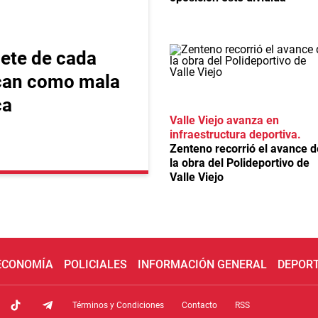
iete de cada
ican como mala
ca
Valle Viejo avanza en
infraestructura deportiva
Zenteno recorrió el avance d
la obra del Polideportivo de
Valle Viejo
 ECONOMÍA
POLICIALES
INFORMACIÓN GENERAL
DEPOR
Términos y Condiciones
Contacto
RSS