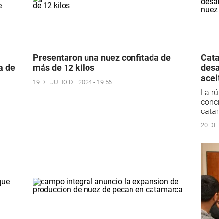
Presentaron una nuez confitada de
Cata
a de
más de 12 kilos
desa
acei
19 DE JULIO DE 2024 - 19:56
La rú
concr
catam
20 DE