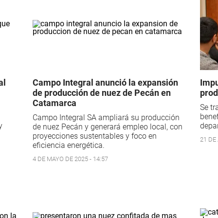
al
Campo Integral anunció la expansión
Impu
de producción de nuez de Pecán en
prod
Catamarca
Se tr
benef
Campo Integral SA ampliará su producción
y
depa
de nuez Pecán y generará empleo local, con
proyecciones sustentables y foco en
21 DE 
eficiencia energética.
4 DE MAYO DE 2025 - 14:57