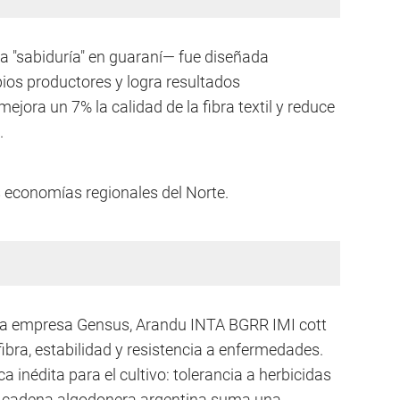
a "sabiduría" en guaraní— fue diseñada
ios productores y logra resultados
jora un 7% la calidad de la fibra textil y reduce
.
as economías regionales del Norte.
n la empresa Gensus, Arandu INTA BGRR IMI cott
ibra, estabilidad y resistencia a enfermedades.
 inédita para el cultivo: tolerancia a herbicidas
La cadena algodonera argentina suma una