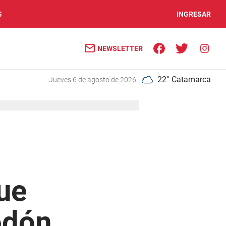
S
INGRESAR
NEWSLETTER
22° Catamarca
jueves 6 de agosto de 2026
ue
odón